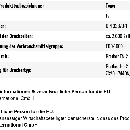
Produkttypbezeichnung:
Toner
Ja
er:
DIN 33870-1
l der Druckseiten:
ca. 2.600 Sei
nung der Verbrauchsmittelgruppe:
EDD-1000
 mit:
Brother TN-2
Brother HL-21
 für Druckertyp:
7320, -7440N
rinformationen & verantwortliche Person für die EU
ternational GmbH
tliche Person für die EU:
ansässiger Wirtschaftsbeteiligter, der sicherstellt, dass das Prod
nternational GmbH