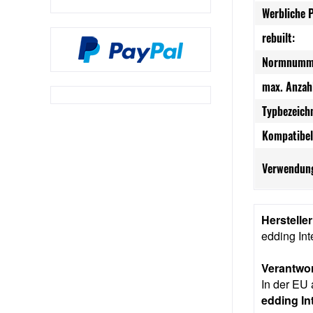
Werbliche 
rebuilt:
Normnumm
max. Anzah
Typbezeich
Kompatibel
Verwendung
Herstelle
edding In
Verantwor
In der EU 
edding I