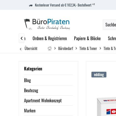
Kostenloser Versand ab € 102,34,- Bestellwert *²
zept
Marken
Ordnen & Registrieren
Papiere & Blöcke
Schr

Übersicht
Bürobedarf
Tinte & Toner
Tinte & T
Kategorien
edding
Blog
Beutezug
Apartment Wohnkonzept
Marken