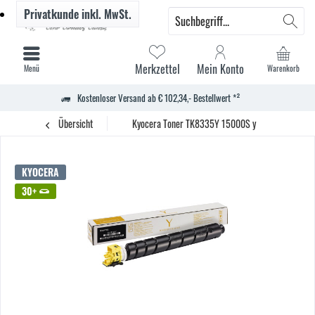
Privatkunde
inkl. MwSt.
Merkzettel
Mein Konto
Menü
Warenkorb
Kostenloser Versand ab € 102,34,- Bestellwert *²
Übersicht
Kyocera Toner TK8335Y 15000S y
KYOCERA
30+