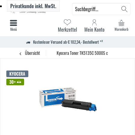
Privatkunde
inkl. MwSt.
Merkzettel
Mein Konto
Menü
Warenkorb
Kostenloser Versand ab € 102,34,- Bestellwert *²
Übersicht
Kyocera Toner TK5135C 5000S c
KYOCERA
30+