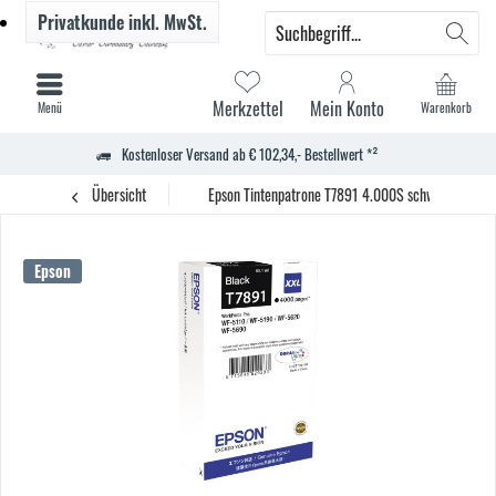
Privatkunde
inkl. MwSt.
Merkzettel
Mein Konto
Menü
Warenkorb
Kostenloser Versand ab € 102,34,- Bestellwert *²
Übersicht
Epson Tintenpatrone T7891 4.000S schwarz
Epson