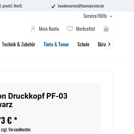
l. gesetzl. MwSt.
kundenservice@bueropiraten.de
Service/Hilfe
Mein Konto
Merkzettel
Technik & Zubehör
Tinte & Toner
Schule
Büroeinrichtung

n Druckkopf PF-03
warz
73 € *
.
zzgl. Versandkosten