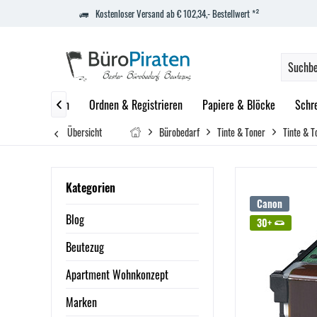
Kostenloser Versand ab € 102,34,- Bestellwert *²
zept
Marken
Ordnen & Registrieren
Papiere & Blöcke
Schr

Übersicht
Bürobedarf
Tinte & Toner
Tinte & T
Kategorien
Canon
Blog
30+
Beutezug
Apartment Wohnkonzept
Marken