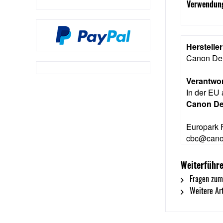
Verwendung
Herstelle
Canon De
Verantwor
In der EU 
Canon D
Europark 
cbc@cano
Weiterführ
Fragen zum
Weitere Art