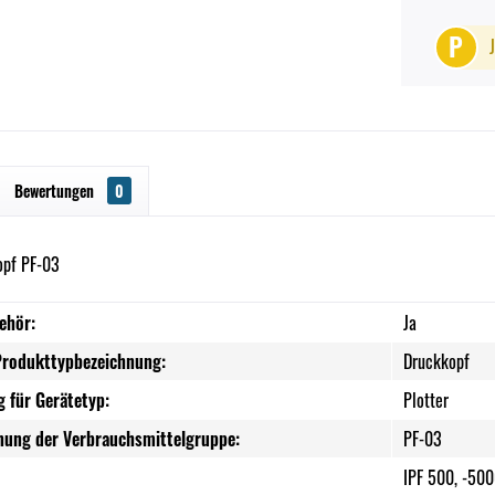
P
Bewertungen
0
opf PF-03
ehör:
Ja
Produkttypbezeichnung:
Druckkopf
 für Gerätetyp:
Plotter
nung der Verbrauchsmittelgruppe:
PF-03
IPF 500, -500