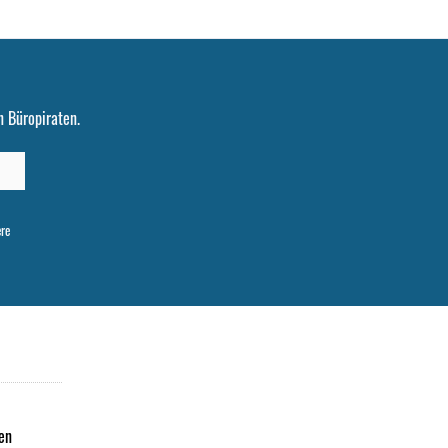
 Büropiraten.
ere
en