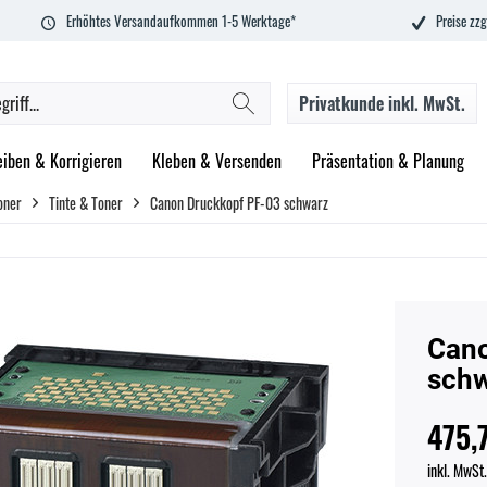
Erhöhtes Versandaufkommen 1-5 Werktage*
Preise zzg
Privatkunde
inkl. MwSt.
eiben & Korrigieren
Kleben & Versenden
Präsentation & Planung
oner
Tinte & Toner
Canon Druckkopf PF-03 schwarz
Cano
sch
475,
inkl. MwSt