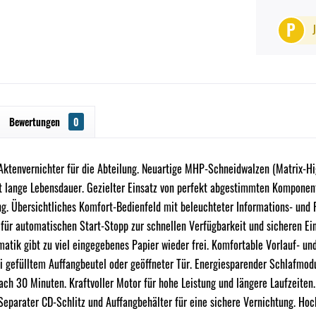
P
Bewertungen
0
Aktenvernichter für die Abteilung. Neuartige MHP-Schneidwalzen (Matrix-H
rt lange Lebensdauer. Gezielter Einsatz von perfekt abgestimmten Komponen
g. Übersichtliches Komfort-Bedienfeld mit beleuchteter Informations- und F
 für automatischen Start-Stopp zur schnellen Verfügbarkeit und sicheren E
matik gibt zu viel eingegebenes Papier wieder frei. Komfortable Vorlauf- u
i gefülltem Auffangbeutel oder geöffneter Tür. Energiesparender Schlafmo
ch 30 Minuten. Kraftvoller Motor für hohe Leistung und längere Laufzeiten.
 Separater CD-Schlitz und Auffangbehälter für eine sichere Vernichtung. Ho