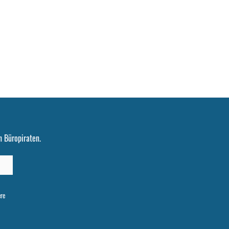
 Büropiraten.
ere