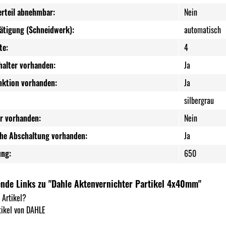
rteil abnehmbar:
Nein
tätigung (Schneidwerk):
automatisch
te:
4
halter vorhanden:
Ja
nktion vorhanden:
Ja
silbergrau
er vorhanden:
Nein
he Abschaltung vorhanden:
Ja
ung:
650
nde Links zu "Dahle Aktenvernichter Partikel 4x40mm"
 Artikel?
ikel von DAHLE