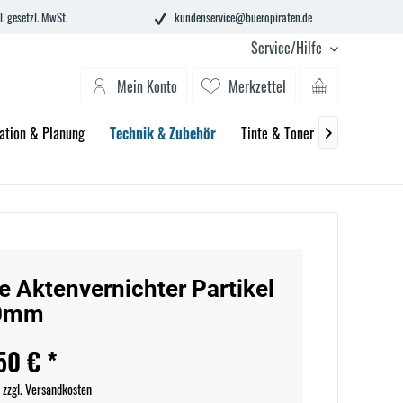
l. gesetzl. MwSt.
kundenservice@bueropiraten.de
Service/Hilfe
Mein Konto
Merkzettel
ation & Planung
Technik & Zubehör
Tinte & Toner
Schule

e Aktenvernichter Partikel
0mm
50 € *
.
zzgl. Versandkosten