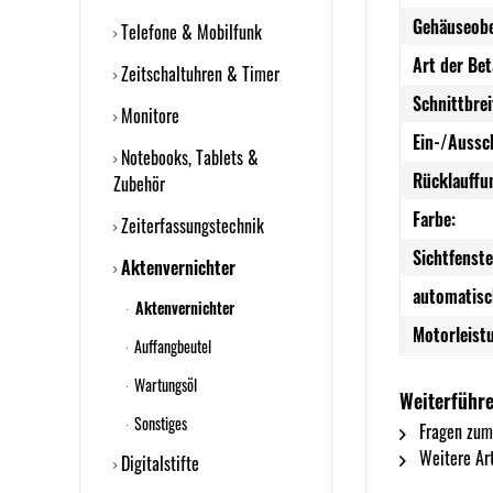
Gehäuseobe
Telefone & Mobilfunk
Art der Be
Zeitschaltuhren & Timer
Schnittbrei
Monitore
Ein-/Aussc
Notebooks, Tablets &
Rücklauffu
Zubehör
Farbe:
Zeiterfassungstechnik
Sichtfenst
Aktenvernichter
automatisc
Aktenvernichter
Motorleist
Auffangbeutel
Wartungsöl
Weiterführe
Sonstiges
Fragen zum
Weitere Art
Digitalstifte