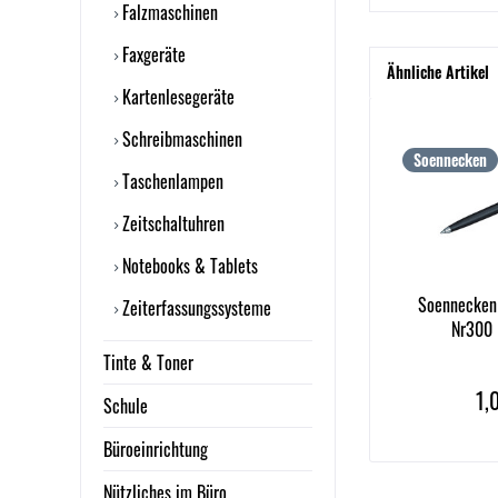
Falzmaschinen
Faxgeräte
Ähnliche Artikel
Kartenlesegeräte
Schreibmaschinen
Soennecken
Taschenlampen
Zeitschaltuhren
Notebooks & Tablets
Soennecken 
Zeiterfassungssysteme
Nr300 E
Tinte & Toner
1,
Schule
Büroeinrichtung
Nützliches im Büro