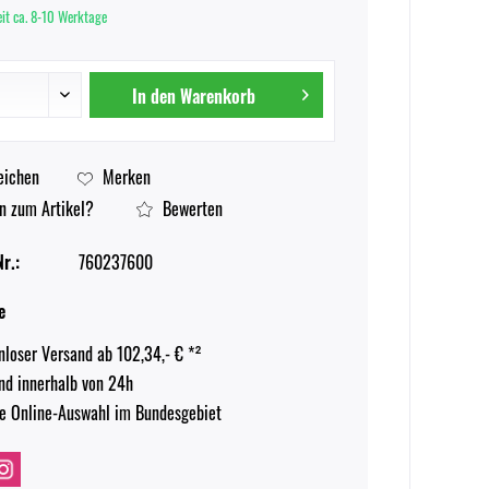
eit ca. 8-10 Werktage
In den
Warenkorb
eichen
Merken
n zum Artikel?
Bewerten
r.:
760237600
e
nloser Versand ab 102,34,- € *²
nd innerhalb von 24h
e Online-Auswahl im Bundesgebiet