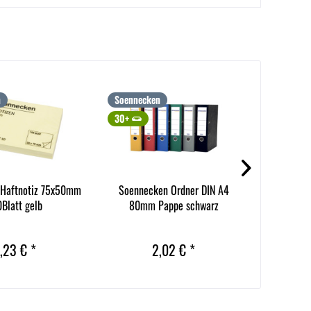
n
Soennecken
Soenneck
30+
30+
 Haftnotiz 75x50mm
Soennecken Ordner DIN A4
Soennec
Blatt gelb
80mm Pappe schwarz
5,0m
Inhalt
10 
,23 € *
2,02 € *