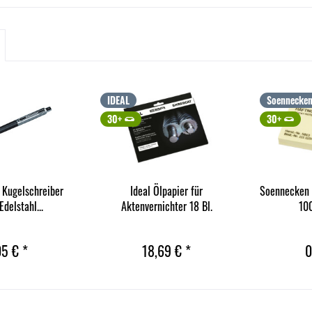
IDEAL
Soennecke
30+
30+
Kugelschreiber
Ideal Ölpapier für
Soennecken
delstahl...
Aktenvernichter 18 Bl.
100
05 € *
18,69 € *
0