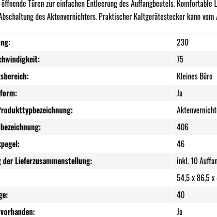
 öffnende Türen zur einfachen Entleerung des Auffangbeutels. Komfortable L
 Abschaltung des Aktenvernichters. Praktischer Kaltgerätestecker kann vom
ng:
230
chwindigkeit:
75
sbereich:
Kleines Büro
form:
Ja
Produkttypbezeichnung:
Aktenvernich
bezeichnung:
406
kpegel:
46
 der Lieferzusammenstellung:
inkl. 10 Auffa
54,5 x 86,5 x
ge:
40
vorhanden:
Ja