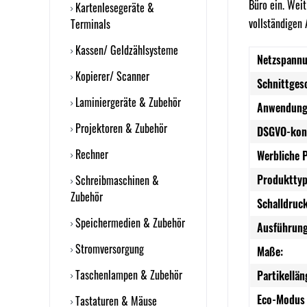
Büro ein. Weit
Kartenlesegeräte &
vollständigen
Terminals
Kassen/ Geldzählsysteme
Netzspannu
Kopierer/ Scanner
Schnittges
Laminiergeräte & Zubehör
Anwendung
Projektoren & Zubehör
DSGVO-kon
Rechner
Werbliche 
Produkttyp
Schreibmaschinen &
Zubehör
Schalldruc
Speichermedien & Zubehör
Ausführung
Stromversorgung
Maße:
Taschenlampen & Zubehör
Partikellän
Eco-Modus 
Tastaturen & Mäuse