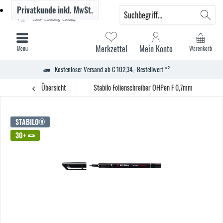
Privatkunde
inkl. MwSt.
Merkzettel
Mein Konto
Menü
Warenkorb
Kostenloser Versand ab € 102,34,- Bestellwert *²
Übersicht
Stabilo Folienschreiber OHPen F 0,7mm perm. sw
STABILO®
30+