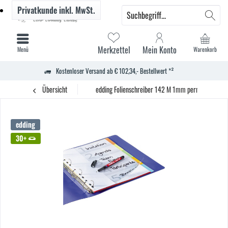
Privatkunde
inkl. MwSt.
Merkzettel
Mein Konto
Menü
Warenkorb
Kostenloser Versand ab € 102,34,- Bestellwert *²
Übersicht
edding Folienschreiber 142 M 1mm permanent rot
edding
30+