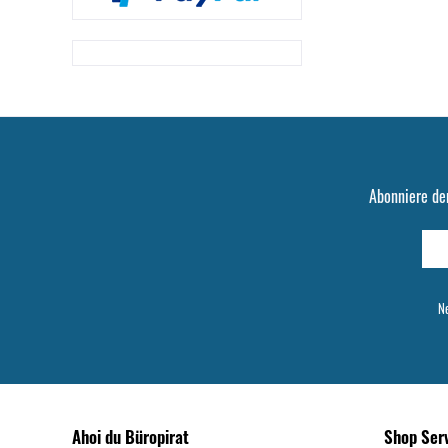
Abonniere de
Ne
Ahoi du Büropirat
Shop Ser