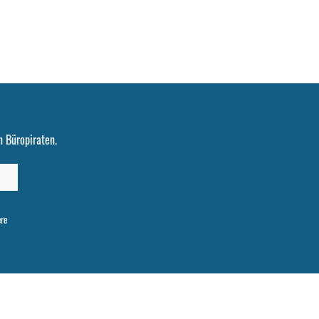
 Büropiraten.
ere