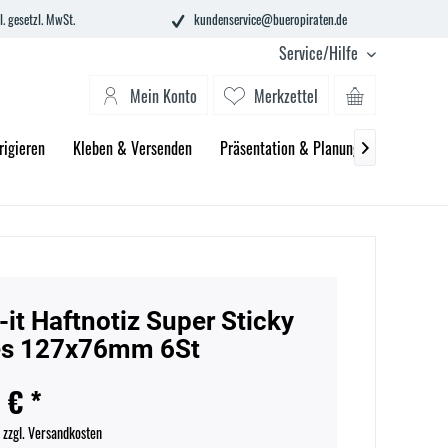
l. gesetzl. MwSt.
kundenservice@bueropiraten.de
Service/Hilfe
Mein Konto
Merkzettel
rigieren
Kleben & Versenden
Präsentation & Planung
Technik &

-it Haftnotiz Super Sticky
es 127x76mm 6St
 € *
.
zzgl. Versandkosten