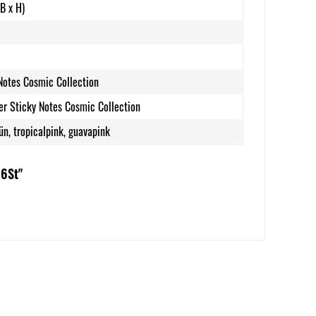
B x H)
Notes Cosmic Collection
er Sticky Notes Cosmic Collection
ün, tropicalpink, guavapink
 6St"