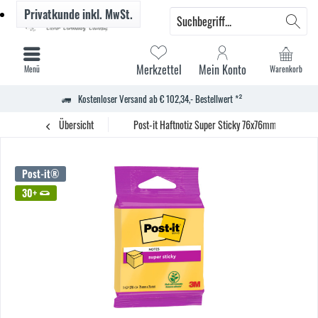
Privatkunde
inkl. MwSt.
Merkzettel
Mein Konto
Menü
Warenkorb
Kostenloser Versand ab € 102,34,- Bestellwert *²
Übersicht
Post-it Haftnotiz Super Sticky 76x76mm 270Bl. nge
Post-it®
30+