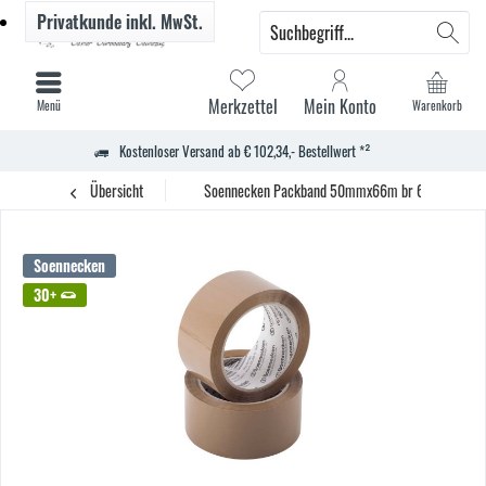
Privatkunde
inkl. MwSt.
Merkzettel
Mein Konto
Menü
Warenkorb
Kostenloser Versand ab € 102,34,- Bestellwert *²
Übersicht
Soennecken Packband 50mmx66m br 6 St.
Soennecken
30+